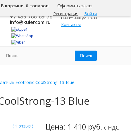
В корзине:
0 товаров
Оформить заказ
8 800 500-345-1
Москва
Регистрация
Войти
+7 495 766-69-78
Пн-Пт: 9-00 до 18-00
info@kulercom.ru
Контакты
атчик Ecotronic CoolStrong-13 Blue
CoolStrong-13 Blue
Цена: 1 410 руб.
( 1 отзыв )
с НДС