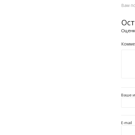
Вам п
Ост
Оцен
Комме
Ваше 
E-mail