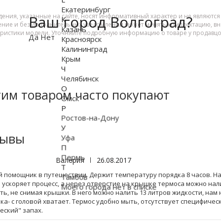
Екатеринбург
Ваш город Волгоград?
дения, указанные на сайте, носят информативный характер и не являютс
К
ение и без дополнительных уведомлений может менять комплектацию, вне
Казань
еристики модели. Уточняйте подробную информацию о товаре у продавцо
Да
Нет
Красноярск
Калининград
Крым
Ч
Челябинск
О
тим товаром часто покупают
Омск
Р
Ростов-на-Дону
У
зывы
Уфа
П
Пермь
Валерия
|
26.08.2017
Т
 помощник в путешествии. Держит температуру порядка 8 часов. Н
Тамбов
 ускоряет процесс, а через отверстие на крышке термоса можно на
Моего города нет в списке
ть, не снимая крышки. В него можно налить 13 литров жидкости, нам 
ка- с головой хватает. Термос удобно мыть, отсутствует специфическ
еский" запах.