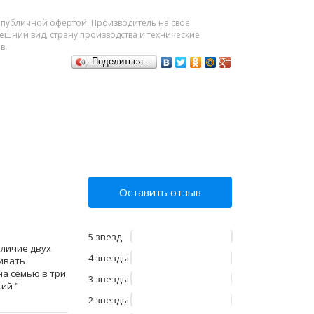
я публичной офертой. Производитель на свое
шний вид, страну производства и технические
в.
Поделиться…
Оставить отзыв
5 звезд
аличие двух
4 звезды
ливать
на семью в три
3 звезды
ий "
2 звезды