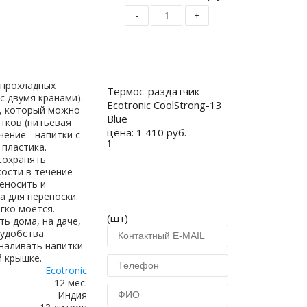
-
+
Купить
 прохладных
Термос-раздатчик
(с двумя кранами).
Ecotronic CoolStrong-13
к, который можно
Blue
тков (питьевая
цена:
1 410 руб.
чение - напитки с
 пластика.
сохранять
ости в течение
еносить и
а для переноски.
гко моется.
(шт)
ь дома, на даче,
я удобства
наливать напитки
й крышке.
Ecotronic
12 мес.
Индия