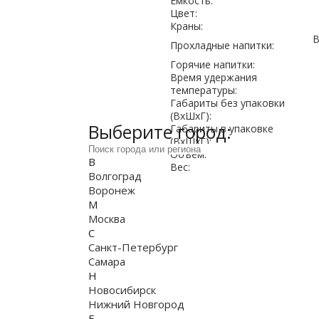
Емкость:
Цвет:
Краны:
В
Прохладные напитки:
Горячие напитки:
Время удержания
температуры:
Габариты без упаковки
(ВxШxГ):
Выберите город:
Габариты в упаковке
(ВxШxГ):
Объем:
В
Вес:
Волгоград
Воронеж
М
Москва
С
Санкт-Петербург
Самара
Н
Новосибирск
Нижний Новгород
Е