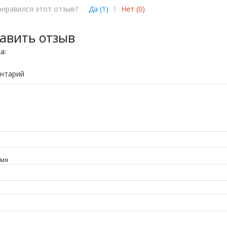
онравился этот отзыв?
Да (
1
)
|
Нет (
0
)
авить отзыв
ка:
нтарий
имя