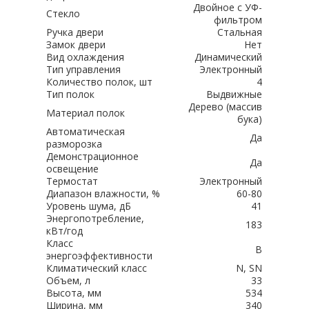
Двойное с УФ-
Стекло
фильтром
Ручка двери
Стальная
Замок двери
Нет
Вид охлаждения
Динамический
Тип управления
Электронный
Количество полок, шт
4
Тип полок
Выдвижные
Дерево (массив
Материал полок
бука)
Автоматическая
Да
разморозка
Демонстрационное
Да
освещение
Термостат
Электронный
Диапазон влажности, %
60-80
Уровень шума, дБ
41
Энергопотребление,
183
кВт/год
Класс
B
энергоэффективности
Климатический класс
N, SN
Объем, л
33
Высота, мм
534
Ширина, мм
340