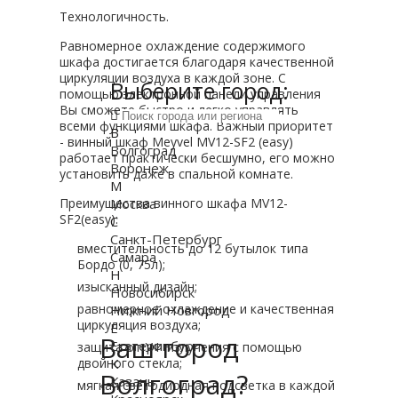
Технологичность.
Равномерное охлаждение содержимого
шкафа достигается благодаря качественной
циркуляции воздуха в каждой зоне. С
Выберите город:
помощью электронной панели управления
Вы сможете быстро и легко управлять
всеми функциями шкафа. Важный приоритет
В
- винный шкаф Meyvel MV12-SF2 (easy)
Волгоград
работает практически бесшумно, его можно
Воронеж
установить даже в спальной комнате.
М
Москва
Преимущества винного шкафа MV12-
SF2(easy):
С
Санкт-Петербург
вместительность до 12 бутылок типа
Самара
Бордо (0, 75л);
Н
изысканный дизайн;
Новосибирск
равномерное охлаждение и качественная
Нижний Новгород
циркуляция воздуха;
Е
Ваш город
Екатеринбург
защита от УФ-излучения с помощью
К
двойного стекла;
Волгоград?
Казань
мягкая светодиодная подсветка в каждой