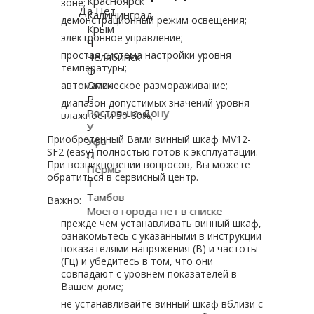
Красноярск
зоне;
Да
Нет
Калининград
демонстрационный режим освещения;
Крым
электронное управление;
Ч
простая система настройки уровня
Челябинск
температуры;
О
Омск
автоматическое размораживание;
Р
диапазон допустимых значений уровня
Ростов-на-Дону
влажности 50-80%;
У
Приобретенный Вами винный шкаф MV12-
Уфа
SF2 (easy) полностью готов к эксплуатации.
П
При возникновении вопросов, Вы можете
Пермь
обратиться в сервисный центр.
Т
Тамбов
Важно:
Моего города нет в списке
прежде чем устанавливать винный шкаф,
ознакомьтесь с указанными в инструкции
показателями напряжения (В) и частоты
(Гц) и убедитесь в том, что они
совпадают с уровнем показателей в
Вашем доме;
не устанавливайте винный шкаф вблизи с