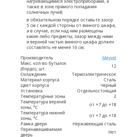
нагревающимися электроприборами, а
также в зоне прямого попадания
солнечных лучей;
в обязательном порядке оставьте зазор
5 см с каждой стороны от винного шкафа,
а в случае, если над ним размещены
какие-либо предметы, зазор между ними
и верхней частью винного шкафа должен
составлять не менее 10 см;
Производитель
Meyvel
Макс. кол-во бутылок
12
(бордо), шт.
Охлаждение
Термоэлектрическое
Материал корпуса
Сталь
Цвет корпуса
Чёрный
Установка
Отдельностоящая
Температурные зоны
2
Температура верхней
от +7 до +18
зоны, °C
Температура нижней
от +7 до +18
зоны, °C
Рамка двери
Нержавеющая сталь
Перенавешиваемая
Нет
дверь