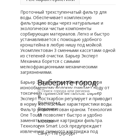
Проточный трехступенчатый фильтр для
воды. Обеспечивает комплексную
фильтрацию воды через натуральные и
экологически чистые компоненты
сорбирующих материалов. Легко и быстро
устанавливается с помощью удобного
кронштейна в любую нишу под мойкой.
Укомплектован 3 сменными кассетами одной
из степеней очистки. Барьер Эксперт
Механика борется с самыми
мелкофракционными механическими
загрязнениями.
Выберите город:
Барьер Эксперт Ионообмен благодаря
ионообменному волокну очищает воду от
токсичных примесей металлов. Барьер
В
Эксперт Посткарбон регулирует и приводит
Волгоград
в норму жесткостные характеристики воды.
Воронеж
Фильтр укомплектован краном. Технология
М
One Touch позволяет быстро и удобно
заменять сменные картриджи фильтра.
Москва
Технология Smart Lock предупреждает
С
извлечение сменного картриджа под
Санкт-Петербург