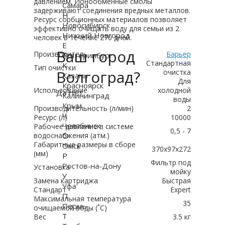
давлением. Ионообменные смолы
Самара
задерживают соединения вредных металлов.
Н
Ресурс сорбционных материалов позволяет
Новосибирск
эффективно очищать воду для семьи из 2
Нижний Новгород
человек в течение 270 дней.
Е
Ваш город
Производитель
Барьер
Екатеринбург
Стандартная
К
Тип очистки
Волгоград?
очистка
Казань
Для
Красноярск
Использование
холодной
Да
Нет
Калининград
воды
Крым
Производительность (л/мин)
2
Ч
Ресурс (л)
10000
Челябинск
Рабочее давление в системе
0,5 - 7
О
водоснабжения (атм.)
Габаритные размеры в сборе
Омск
370x97x272
(мм)
Р
Фильтр под
Ростов-на-Дону
Установка
мойку
У
Замена картриджа
Быстрая
Уфа
Стандарт
Expert
П
Максимальная температура
35
Пермь
очищаемой воды (˚С)
Т
Вес
3.5 кг