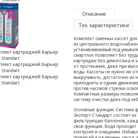
Описание
Тех. характеристики
Комплект сменных кассет для
из центрального водоснабжен
устанавливаемый под умывал
смартлок позволяет без труд
картриджи без демонтажа и 
от протекания, даже при выс
воды. Кассеты не нужно ни от
выкручивать, достаточно их 
приподнять и одним движение
против часовой стрелки осво
Компактные размеры позволя
систему очистки даже под не
Основные функции: Система 
Эксперт-Стандарт состоит из
фильтрующих баллонов, каж
свои функции. Вода проходит 
контроля и очищения. Избавл
примесей и ржавчины, песка, 