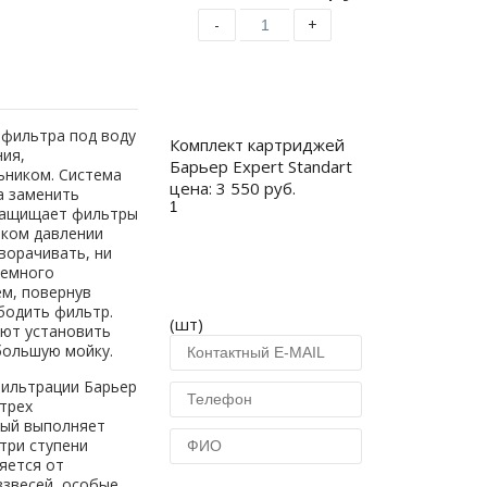
-
+
Купить
 фильтра под воду
Комплект картриджей
ия,
Барьер Expert Standart
ьником. Система
цена:
3 550 руб.
а заменить
защищает фильтры
оком давлении
ворачивать, ни
немного
м, повернув
бодить фильтр.
(шт)
ют установить
большую мойку.
фильтрации Барьер
 трех
дый выполняет
три ступени
яется от
взвесей, особые