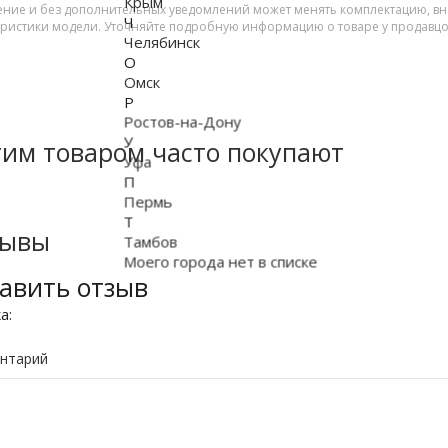
Крым
ение и без дополнительных уведомлений может менять комплектацию, вне
Ч
еристики модели. Уточняйте подробную информацию о товаре у продавцо
Челябинск
О
Омск
Р
Ростов-на-Дону
У
тим товаром часто покупают
Уфа
П
Пермь
Т
зывы
Тамбов
Моего города нет в списке
авить отзыв
ка:
нтарий