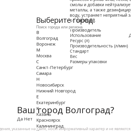
смолы и добавки нейтрализуе
металлы, а также дезинфицир
воду, устраняет неприятный 
Выберите город:
от бактерий.
Производитель
В
Использование
Д
Волгоград
Ресурс (л)
Воронеж
Производительность (л/мин)
М
Стандарт
Москва
Вес
С
Размеры упаковки
Санкт-Петербург
Самара
Н
Новосибирск
Нижний Новгород
Е
Екатеринбург
Ваш город Волгоград?
К
Казань
Да
Нет
Красноярск
Калининград
дения, указанные на сайте, носят информативный характер и не являютс