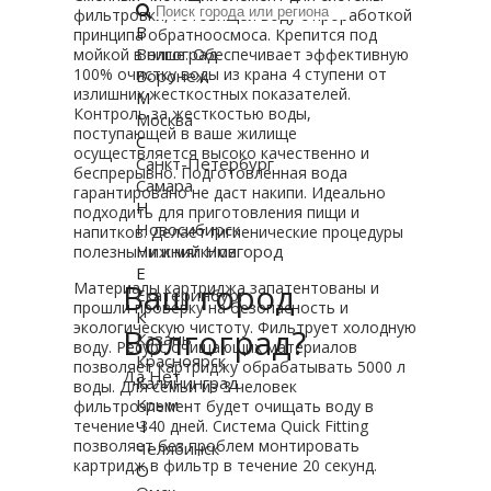
фильтровки, готовящей воду с проработкой
В
принципа обратноосмоса. Крепится под
Волгоград
мойкой в нише. Обеспечивает эффективную
100% очистку воды из крана 4 ступени от
Воронеж
излишних жесткостных показателей.
М
Контроль за жесткостью воды,
Москва
поступающей в ваше жилище
С
осуществляется высоко качественно и
Санкт-Петербург
беспрерывно. Подготовленная вода
Самара
гарантировано не даст накипи. Идеально
Н
подходить для приготовления пищи и
Новосибирск
напитков. Делает гигиенические процедуры
Нижний Новгород
полезными и мягкими.
Е
Ваш город
Материалы картриджа запатентованы и
Екатеринбург
прошли проверку на безопасность и
К
экологическую чистоту. Фильтрует холодную
Волгоград?
Казань
воду. Ресурс очищающих материалов
Красноярск
позволяет картриджу обрабатывать 5000 л
Да
Нет
Калининград
воды. Для семьи из 3 человек
Крым
фильтроэлемент будет очищать воду в
течение 340 дней. Система Quick Fitting
Ч
позволяет без проблем монтировать
Челябинск
картридж в фильтр в течение 20 секунд.
О