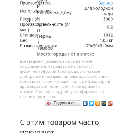
Омск
Производитель
Барьер
Р
Для холодной
Использование
Ростов-на-Дону
воды
У
Ресурс (л)
5000
Уфа
Производительность (л/
0,2
мин)
П
Стандарт
1812
Пермь
Вес
1.05 кг
Т
Размеры упаковки
70x70x340мм
Тамбов
Моего города нет в списке
Все сведения, указанные на сайте, носят
информативный характер и не являются
публичной офертой. Производитель на свое
усмотрение и без дополнительных уведомлений
может менять комплектацию, внешний вид, страну
производства и технические характеристики
модели. Уточняйте подробную информацию о
товаре у продавцов.
Поделиться…
С этим товаром часто
покупают